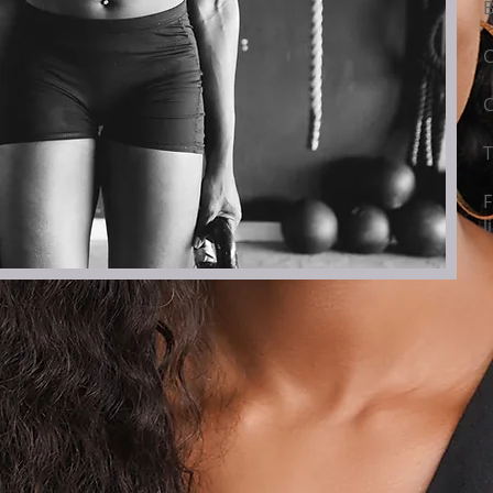
B
C
C
T
F
l