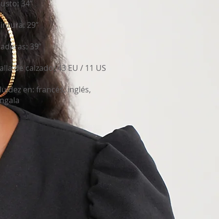
usto: 34”
intura: 29”
aderas: 39”
alla de calzado: 43 EU / 11 US
luidez en: francés, inglés,
ingala