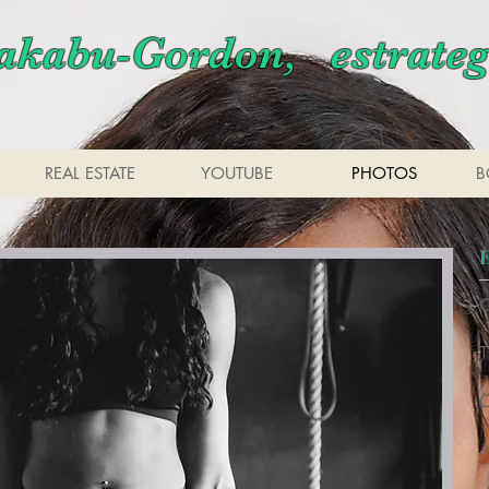
kabu-Gordon, estrateg
REAL ESTATE
YOUTUBE
PHOTOS
B
C
T
C
A