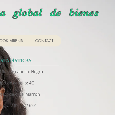
a global de bienes
OOK AIRBNB
CONTACT
ESTADÍSTICAS
olor de cabello: Negro
ipo de cabello: 4C
olor de ojos: Marrón
ltura: 182 cm / 6'0”