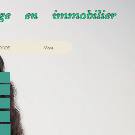
ège en immobilier
OTOS
More