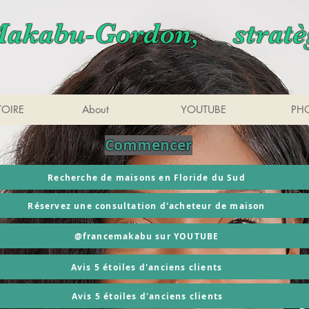
akabu-Gordon, strat
OIRE
About
YOUTUBE
PH
Commencer
Recherche de maisons en Floride du Sud
Réservez une consultation d'acheteur de maison
@francemakabu sur YOUTUBE
Avis 5 étoiles d'anciens clients
Avis 5 étoiles d'anciens clients